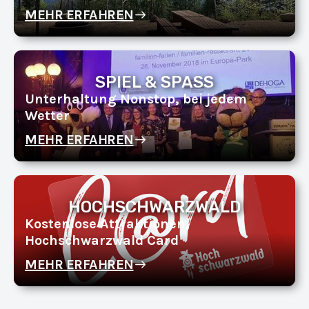
MEHR ERFAHREN
SPIEL & SPASS
Unterhaltung Nonstop, bei jedem
Wetter
MEHR ERFAHREN
HOCHSCHWARZWALD
Kostenlose Attraktionen,
Hochschwarzwald Card
MEHR ERFAHREN