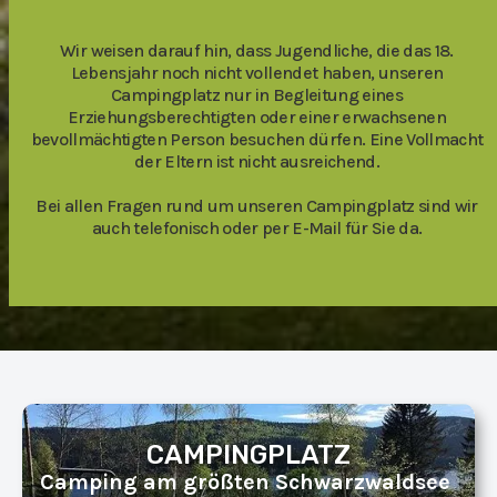
Wir weisen darauf hin, dass Jugendliche, die das 18.
Lebensjahr noch nicht vollendet haben, unseren
Campingplatz nur in Begleitung eines
Erziehungsberechtigten oder einer erwachsenen
bevollmächtigten Person besuchen dürfen. Eine Vollmacht
der Eltern ist nicht ausreichend.
Bei allen Fragen rund um unseren Campingplatz sind wir
auch telefonisch oder per E-Mail für Sie da.
CAMPINGPLATZ
Camping am größten Schwarzwaldsee